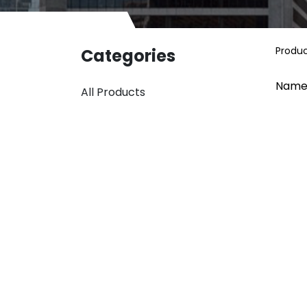
Produ
Categories
Name
All Products