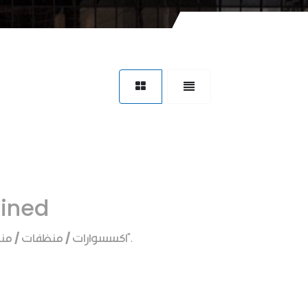
fined
اكسسوارات / منظفات / من
".