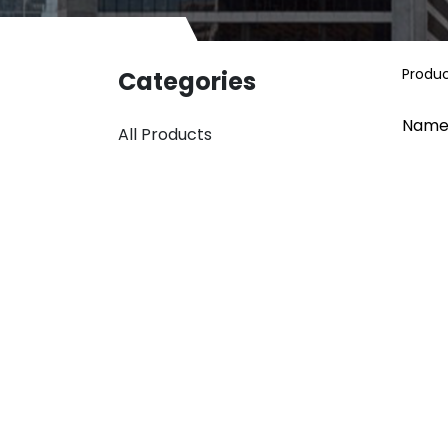
Produ
Categories
Name
All Products