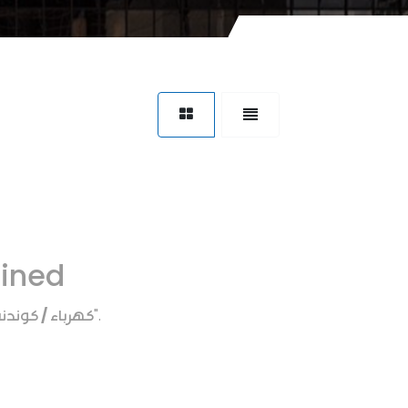
fined
كهرباء / كوندن
".