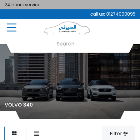
24 hours service
call us:
01274000095
VOLVO 340
Filter