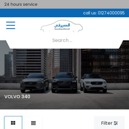
24 hours service
call us:
01274000095
VOLVO 340
Filter