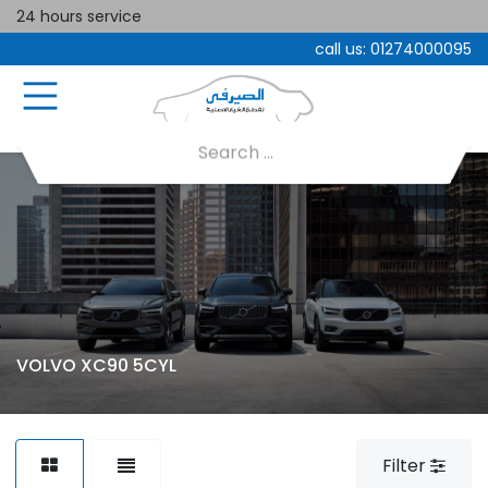
24 hours service
call us:
01274000095
VOLVO XC90 5CYL
Filter