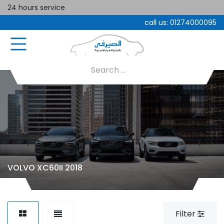
24 hours service
call us:
01274000095
VOLVO XC60II 2018
Filter