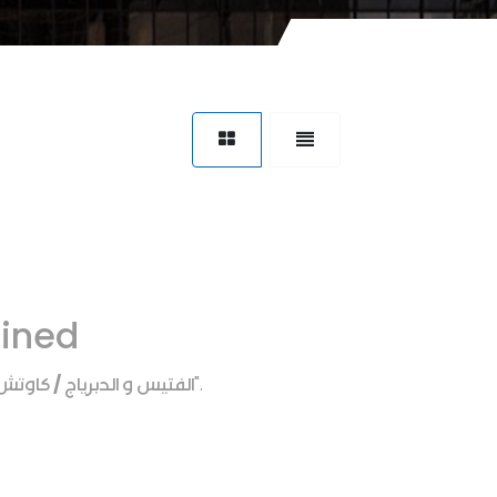
fined
الفتيس و الدبرياج / كاو
".