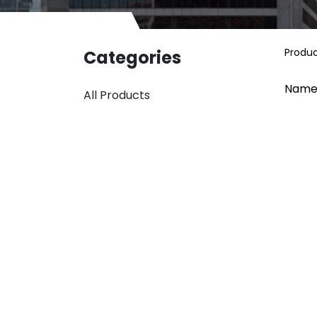
Produ
Categories
Name
All Products