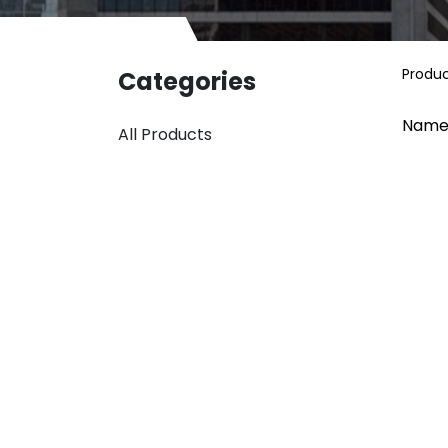
Produ
Categories
Name
All Products