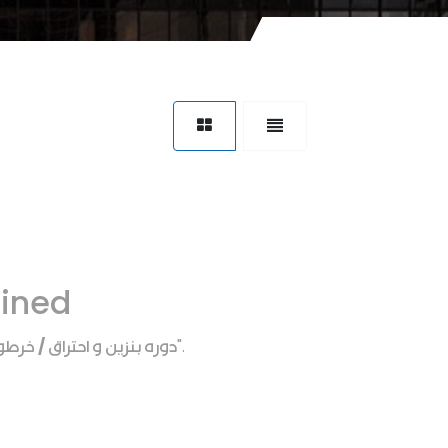
fined
دوره بنزين و احتراق / خر
".