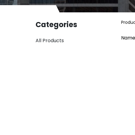
Produ
Categories
Name
All Products