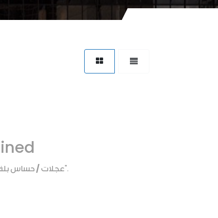
fined
عجلات / حساس بل
".