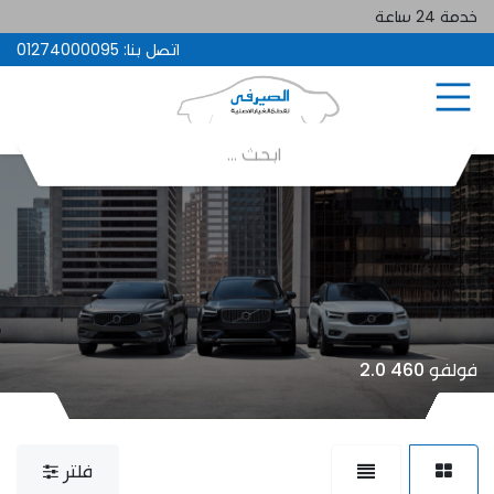
خدمة 24 ساعة
اتصل بنا:
01274000095
فولفو 460 2.0
فلتر