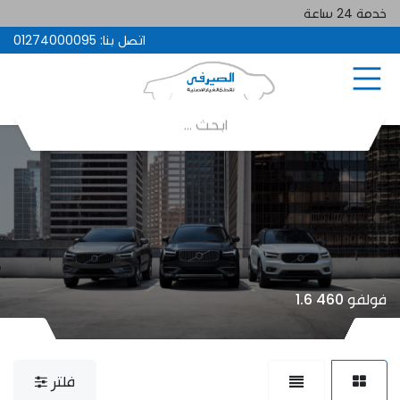
خدمة 24 ساعة
اتصل بنا:
01274000095
فولفو 460 1.6
فلتر