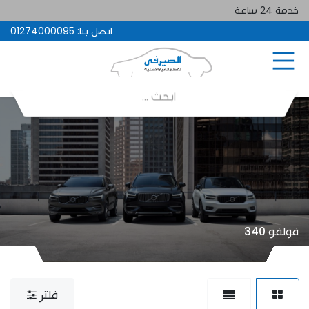
خدمة 24 ساعة
اتصل بنا:
01274000095
فولفو 340
فلتر