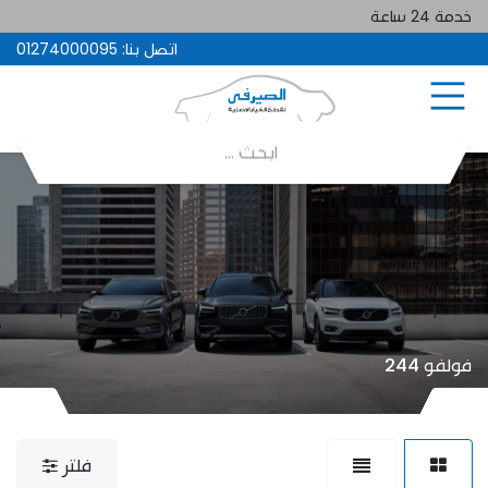
خدمة 24 ساعة
اتصل بنا:
01274000095
فولفو 244
فلتر