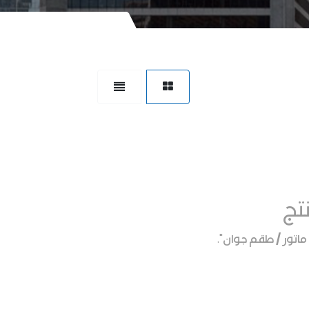
تج
 ماتور / طقم جوان
".