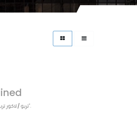
fined
تربو / لاكور ترب
".