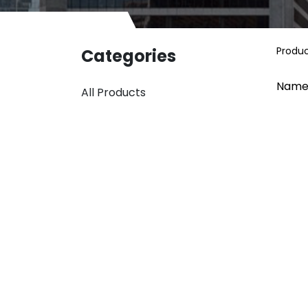
Produ
Categories
Name
All Products