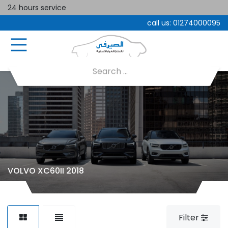
24 hours service
call us:
01274000095
VOLVO XC60II 2018
Filter