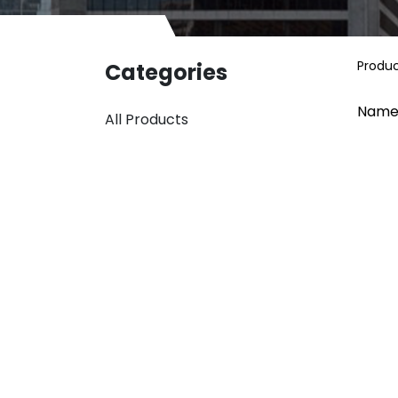
Produ
Categories
Name
All Products