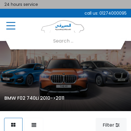
24 hours service
call us:
01274000095
BMW F02 740Li 2010->2011
Filter