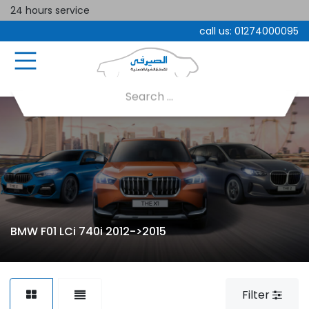
24 hours service
call us:
01274000095
BMW F01 LCi 740i 2012->2015
Filter