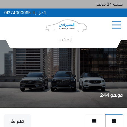
خدمة 24 ساعة
اتصل بنا:
01274000095
فولفو 244
فلتر