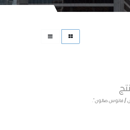
تج
 / فانوس صالون
".